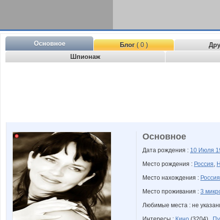
Основное
Блог
( 0 )
Др
Шпионаж
Основное
Дата рождения :
10 Июля
1
Место рождения :
Россия
,
Н
Место нахождения :
Россия
Место проживания :
3 микр
Любимые места : не указа
Интересы :
Кино
(3204) ,
Пу