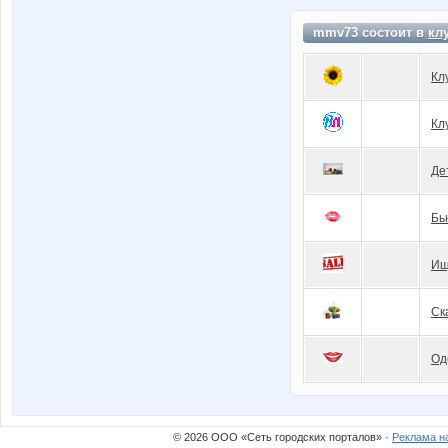
mmv73 состоит в
кл
Кл
Кл
Де
Бь
Ищ
Ск
Од
© 2026 ООО «Сеть городских порталов» ·
Реклама н