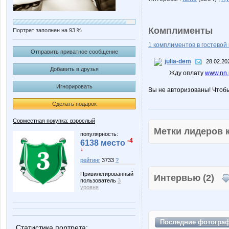
Комплименты
Портрет заполнен на 93 %
1 комплиментов в гостевой 
Отправить приватное сообщение
julia-dem
28.02.20
Добавить в друзья
Жду оплату
www.nn.r
Игнорировать
Вы не авторизованы! Чтоб
Сделать подарок
Совместная покупка: взрослый
Метки лидеров
популярность:
-4
6138 место
↓
рейтинг
3733
?
Привилегированный
Интервью (2)
пользователь
3
уровня
Последние
фотогра
Статистика портрета: