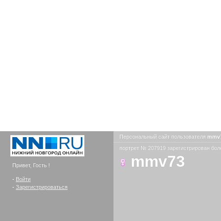
Персональный сайт пользователя
mmv
портрет № 207919 зарегистрирован боле
mmv73
Привет, Гость !
-
Войти
-
Зарегистрироваться